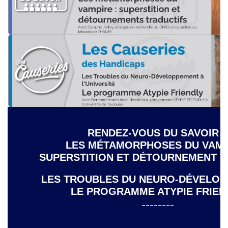
RENDEZ-VOUS DU SAVOIR
LES MÉTAMORPHOSES DU VAMP
SUPERSTITION ET D
ÉTOURNEMENT T
LES TROUBLES DU NEURO-D
ÉVELOP
LE PROGRAMME ATYPIE FRIEN
________