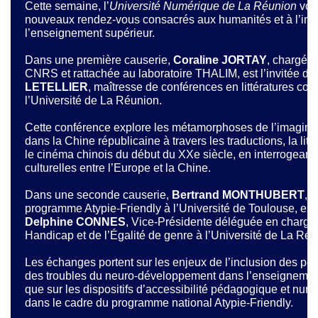
Cette semaine, l’
Université Numérique de La Réunion
vou
nouveaux rendez-vous consacrés aux humanités et à l’inc
l’enseignement supérieur.
Dans une première causerie,
Coraline
JORTAY
, chargée
CNRS et rattachée au laboratoire THALIM, est l’invitée de
LETELLIER
, maîtresse de conférences en littératures co
l’Université de La Réunion.
Cette conférence explore les métamorphoses de l’imagina
dans la Chine républicaine à travers les traductions, la litté
le cinéma chinois du début du XXe siècle, en interrogeant l
culturelles entre l’Europe et la Chine.
Dans une seconde causerie,
Bertrand
MONTHUBERT
, 
programme Atypie-Friendly à l’Université de Toulouse, est l
Delphine
CONNES
, Vice-Présidente déléguée en charge d
Handicap et de l’Égalité de genre à l’Université de La Réu
Les échanges portent sur les enjeux de l’inclusion des pe
des troubles du neuro-développement dans l’enseignement
que sur les dispositifs d’accessibilité pédagogique et nu
dans le cadre du programme national Atypie-Friendly.