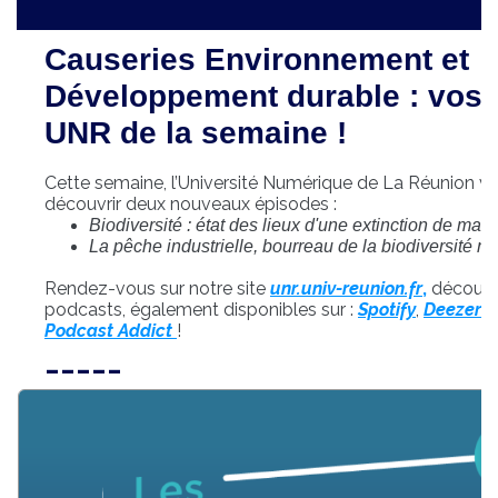
Causeries Environnement et
Développement durable : vos
UNR de la semaine !
Cette semaine, l’Université Numérique de La Réunion 
découvrir deux nouveaux épisodes :
Biodiversité : état des lieux d'une extinction de mas
La pêche industrielle, bourreau de la biodiversité m
Rendez-vous sur notre site
unr.univ-reunion.fr
,
découvri
podcasts, également disponibles sur :
Spotify
,
Deezer
,
Podcast Addict
!
_____