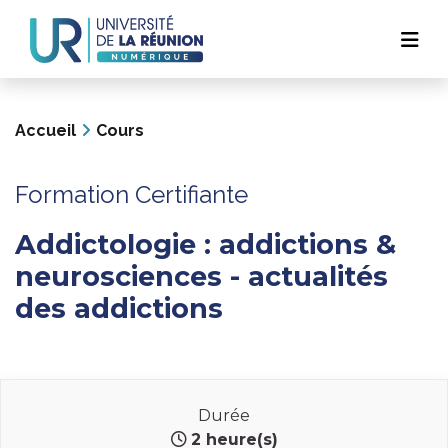
Navigation
Aller
au
principale
contenu
principal
Accueil
Cours
Formation Certifiante
Addictologie : addictions &
neurosciences - actualités
des addictions
Durée
2 heure(s)