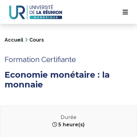
Navigation
Aller
au
principale
contenu
principal
Accueil
Cours
Formation Certifiante
Economie monétaire : la
monnaie
Durée
5 heure(s)