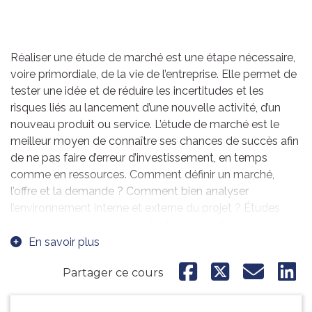
Réaliser une étude de marché est une étape nécessaire,
voire primordiale, de la vie de l’entreprise. Elle permet de
tester une idée et de réduire les incertitudes et les
risques liés au lancement d’une nouvelle activité, d’un
nouveau produit ou service. L’étude de marché est le
meilleur moyen de connaître ses chances de succès afin
de ne pas faire d’erreur d’investissement, en temps
comme en ressources. Comment définir un marché,
l’offre et la demande ? Comment bien analyser
l’environnement interne et externe du projet ? Études
documentaires, études qualitatives, quantitatives,
méthodes “Test & Learn” et panels… quels sont les outils
En savoir plus
et méthodes à utiliser pour réaliser une étude de marché
Partager ce cours
?
Dans ce cours, Mélodie Beaumlin vous questionne sur