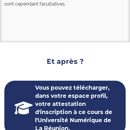
types de collecte plus poussés via des sources, privées
sont cependant facultatives.
ou spécialisées. L’étude qualitative, également appelée
étude de motivation ou étude clinique, permet d’explorer
les besoins, les motivations et les comportements des
consommateurs à l’aide d’entretiens individuels, de
“focus groups” ou de méthodes projectives. Vous allez
apprendre comment mener les questionnaires, recruter
des candidats et analyser les contenus récoltés pour en
traiter les contenus (transcription, catégorisation,
Et après ?
codification, quantification, retranscription). Les études
quantitatives (études ad hoc avec ou sans baromètres
de satisfaction et panels) permettent de décrire très
précisément des données chiffrées de consommation
Vous pouvez télécharger,
de votre produit. Vous verrez comment bien choisir
dans votre espace profil,
parmi les différentes méthodes de recueil et de
votre attestation
retranscription d’informations stratégiques.
d'inscription à ce cours de
Ce cours sur les études de marché vous donne toutes
l'Université Numérique de
les techniques et connaissances nécessaires pour
La Réunion.