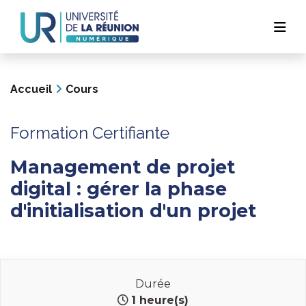
Navigation
Aller
au
principale
contenu
principal
Accueil
Cours
Formation Certifiante
Management de projet
digital : gérer la phase
d'initialisation d'un projet
Durée
1 heure(s)