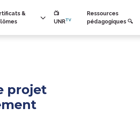
tificats &
📺
Ressources
TV
plômes
UNR
pédagogiques 🔍
 projet
gement