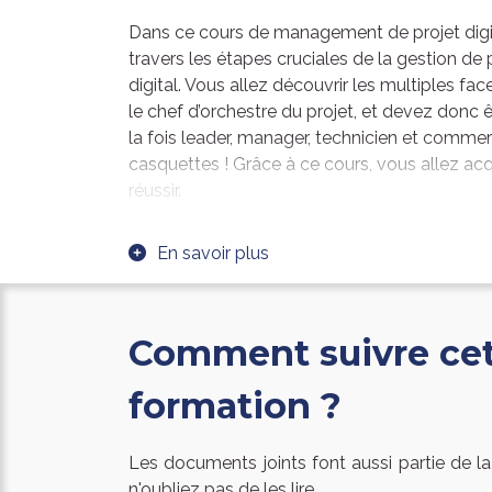
Dans ce cours de management de projet digi
travers les étapes cruciales de la gestion de
digital. Vous allez découvrir les multiples fac
le chef d’orchestre du projet, et devez donc
la fois leader, manager, technicien et commerc
casquettes ! Grâce à ce cours, vous allez acq
réussir.
Qu’est-ce qui caractérise le travail en mod
En savoir plus
de son équipe dans ce cadre ? Dans ce cours,
les spécificités du management de projet et
verrez en détail les 4 étapes d’avancement d’
les méthodologies à mettre en œuvre pendant 
Comment suivre ce
préparation, la phase de mise en œuvre et la 
formation ?
Méthode en cascade ou méthode agile, rédac
proposition commerciale, analyse et bilan de 
disposition à travers ce cours dédié au mana
Les documents joints font aussi partie de 
n'oubliez pas de les lire.