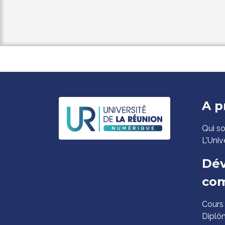
Pi
A p
de
Qui s
pa
L'Univ
Dév
co
Cours
Diplô