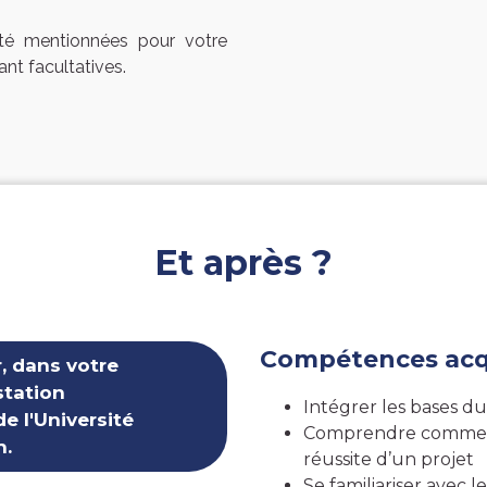
été mentionnées pour votre
nt facultatives.
Et après ?
Compétences acq
, dans votre
station
Intégrer les bases du
de l'Université
Comprendre comment
n.
réussite d’un projet
Se familiariser avec 