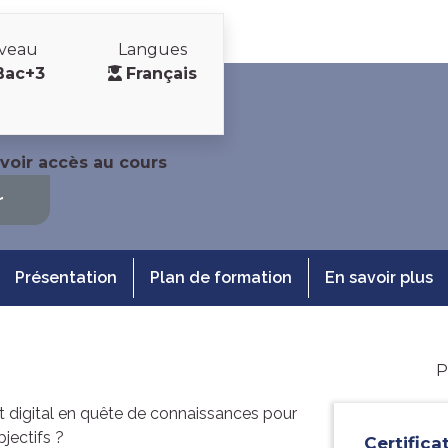
iveau
Langues
Bac+3
Français
voir accès au cours
r
Présentation
Plan de formation
En savoir plus
P
et digital en quête de connaissances pour
bjectifs ?
Certifica