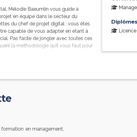
Managem
tal, Mélodie Baeumlin vous guide à
 projet en équipe dans le secteur du
Diplômes
ettes du chef de projet digital : vous êtes
Licence
 être capable de vous adapter en étant à
ial. Pas facile de jongler avec toutes ces
uérir la méthodologie qu’il vous faut pour
e projet ? Comment gérer le management
 vous abordez d’abord les généralités et
 du management d’équipe. Puis vous
un projet du secteur du digital ainsi que
la phase d’initialisation, la phase de
tte
phase de finalisation.
tion de cahier des charges ou de
projet… Tous ces outils sont mis à votre
gement de projet digital.
la formation en management,