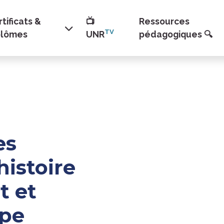
tificats &
📺
Ressources
TV
plômes
UNR
pédagogiques 🔍
es
histoire
 et
ipe