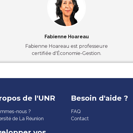
Fabienne Hoareau
Fabienne Hoareau est professeure
certifiée d'Économie-Gestion.
ed
ropos de l'UNR
Besoin d'aide ?
ommes-nous ?
FAQ
ge
ersité de La Réunion
Contact
elopper vos