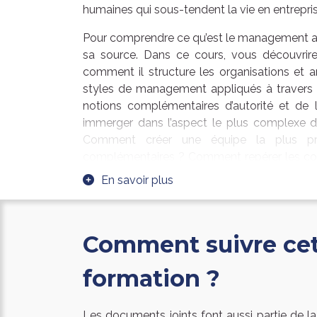
humaines qui sous-tendent la vie en entrepris
Pour comprendre ce qu’est le management appl
sa source. Dans ce cours, vous découvrir
comment il structure les organisations et a
styles de management appliqués à travers l’
notions complémentaires d’autorité et de 
immerger dans l’aspect le plus complexe d
Comment créer une équipe la plus prod
complémentaires ? Comment repérer les confl
la meilleure manière possible pour que ça ne n
En savoir plus
Comment suivre ce
formation ?
Les documents joints font aussi partie de 