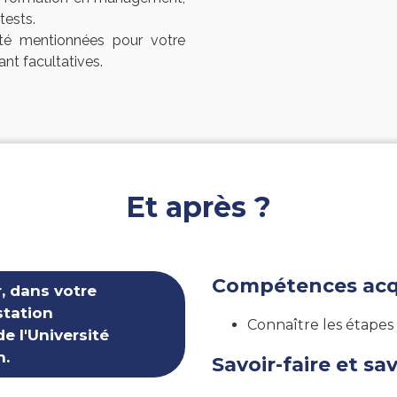
 tests.
été mentionnées pour votre
nt facultatives.
Et après ?
Compétences acq
, dans votre
station
Connaître les étapes
de l'Université
n.
Savoir-faire et sa