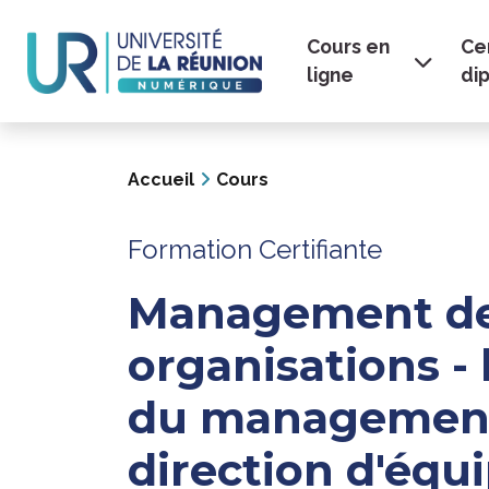
Navigation
Aller
au
Cours en
Cer
principale
contenu
ligne
di
principal
Accueil
Cours
Formation Certifiante
Management d
organisations - 
du management
direction d'équ