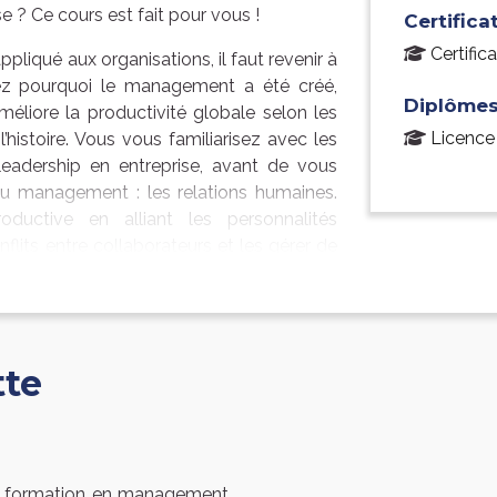
e ? Ce cours est fait pour vous !
Certifica
Certifi
iqué aux organisations, il faut revenir à
ez pourquoi le management a été créé,
Diplômes
méliore la productivité globale selon les
Licence
histoire. Vous vous familiarisez avec les
leadership en entreprise, avant de vous
u management : les relations humaines.
uctive en alliant les personnalités
its entre collaborateurs et les gérer de
uise pas à l’entreprise ?
tte
la formation en management,