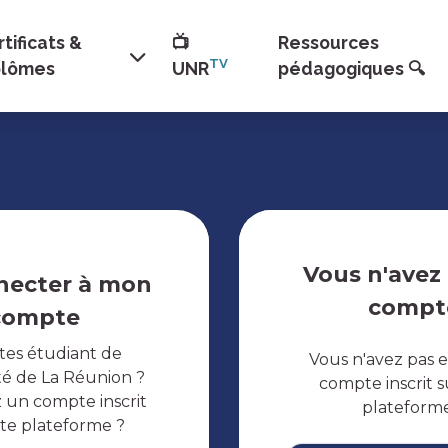
tificats &
📺
Ressources
TV
plômes
UNR
pédagogiques 🔍
Vous n'avez
necter à mon
compt
compte
tes étudiant de
Vous n'avez pas 
ité de La Réunion ?
compte inscrit s
 un compte inscrit
plateform
tte plateforme ?