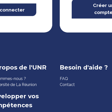
Créer u
 connecter
compt
ed
ropos de l'UNR
Besoin d'aide ?
ommes-nous ?
FAQ
ge
ersité de La Réunion
Contact
elopper vos
mpétences