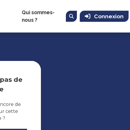
Qui sommes-
Connexion
nous ?
 pas de
e
encore de
ur cette
e ?