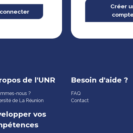
Créer u
 connecter
compt
ed
ropos de l'UNR
Besoin d'aide ?
ommes-nous ?
FAQ
ge
ersité de La Réunion
Contact
elopper vos
mpétences