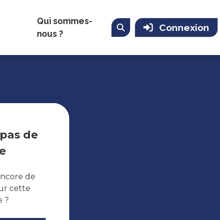
Qui sommes-
Connexion
nous ?
 pas de
e
encore de
ur cette
e ?