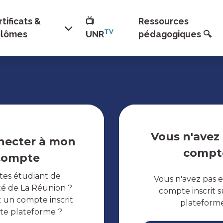
tificats &
📺
Ressources
TV
plômes
UNR
pédagogiques 🔍
Vous n'avez
necter à mon
compt
compte
tes étudiant de
Vous n'avez pas 
ité de La Réunion ?
compte inscrit s
 un compte inscrit
plateform
tte plateforme ?