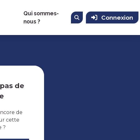
Qui sommes-
Connexion
nous ?
 pas de
e
encore de
ur cette
e ?