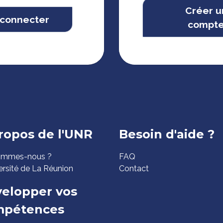
Créer u
 connecter
compt
ed
ropos de l'UNR
Besoin d'aide ?
ommes-nous ?
FAQ
ge
ersité de La Réunion
Contact
elopper vos
mpétences