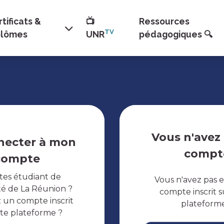
tificats &
📺
Ressources
TV
plômes
UNR
pédagogiques 🔍
Vous n'avez
necter à mon
compt
compte
tes étudiant de
Vous n'avez pas 
ité de La Réunion ?
compte inscrit s
 un compte inscrit
plateform
tte plateforme ?