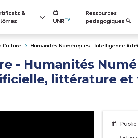
tificats &
📺
Ressources
TV
plômes
UNR
pédagogiques 🔍
a Culture
Humanités Numériques - Intelligence Artifi
ure - Humanités Numé
ficielle, littérature e
Publié 
Partage