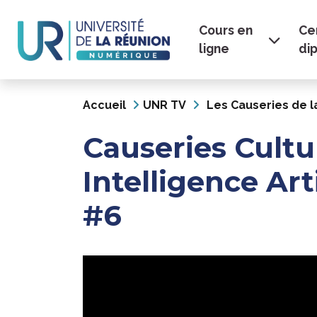
Navigation
Aller
au
Cours en
Cer
principale
contenu
ligne
di
principal
Accueil
UNR TV
Les Causeries de l
Causeries Cult
Intelligence Arti
#6