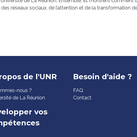
 à l’Université de La Réunion. Ensemble, ils montrent comment l
des réseaux sociaux, de l’attention et de la transformation de
ed
ropos de l'UNR
Besoin d'aide ?
ommes-nous ?
FAQ
ge
ersité de La Réunion
Contact
elopper vos
mpétences