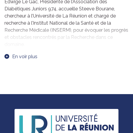
Edwige Le Gac, Présidente de l’Association des
Diabétiques Juniors 974, accueille Steeve Bourane,
chercheur à l’Université de La Réunion et chargé de
recherche à l’Institut National de la Santé et de la
Recherche Médicale (INSERM), pour évoquer les progrès
et obstacles rencontrés par la Recherche dans ce
domaine.
Steeve Bourane partage son parcours inspirant et
En voir plus
expose les défis de ses recherches sur les complications
du diabète, notamment la neuropathie diabétique, qui
reste une complication fréquente mais peu connue. Il
détaille les avancées réalisées dans la compréhension et
la prévention de cette affection, dans les effets de la
maladie sur les patients réunionnais, ainsi que les
collaborations essentielles à mettre en place pour
améliorer la prise en charge des patients et, ainsi,
anticiper les complications graves.