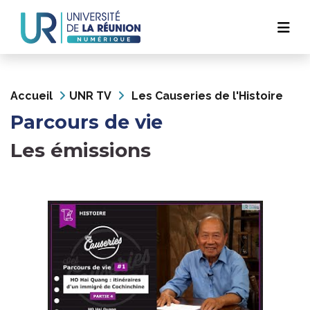
Navigation
Aller
au
principale
contenu
principal
Accueil
UNR TV
Les Causeries de l'Histoire
Parcours de vie
Les émissions