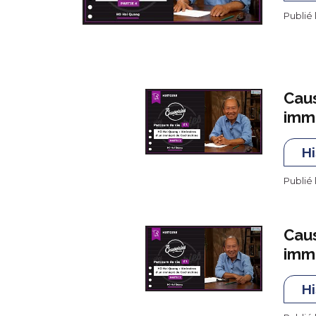
Publié 
Caus
immi
Hi
Publié 
Caus
immi
Hi