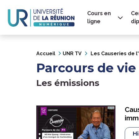
Navigation
Aller
au
Cours en
Cer
principale
contenu
ligne
di
principal
Accueil
UNR TV
Les Causeries de l'
Parcours de vie
Les émissions
Caus
immi
Hi