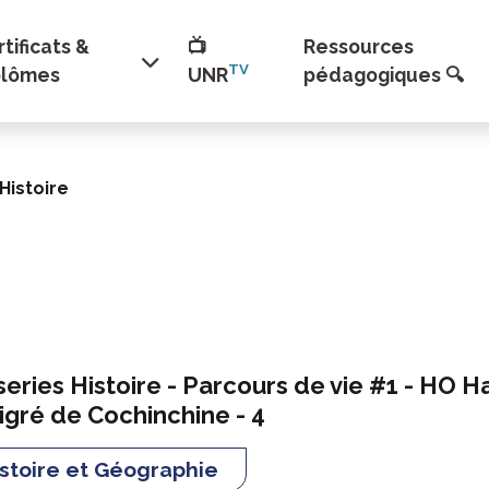
tificats &
📺
Ressources
TV
plômes
UNR
pédagogiques 🔍
Histoire
eries Histoire - Parcours de vie #1 - HO Ha
gré de Cochinchine - 4
stoire et Géographie