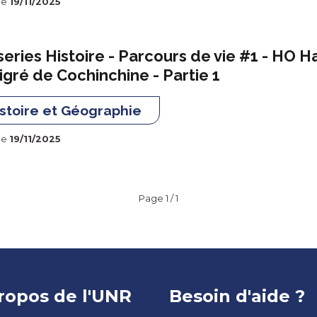
le
19/11/2025
eries Histoire - Parcours de vie #1 - HO Ha
gré de Cochinchine - Partie 1
stoire et Géographie
le
19/11/2025
Page 1 / 1
ed
ropos de l'UNR
Besoin d'aide ?